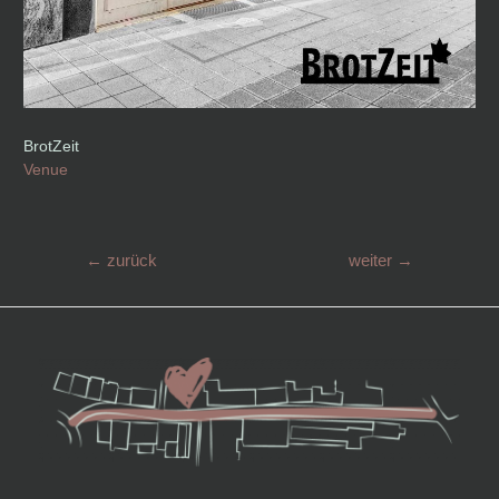
BrotZeit
Venue
Beitragsnavigation
←
zurück
weiter
→